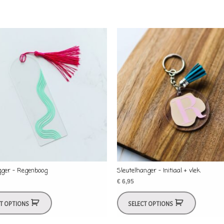
gger – Regenboog
Sleutelhanger – Initiaal + vlek
€
6,95
CT OPTIONS
SELECT OPTIONS