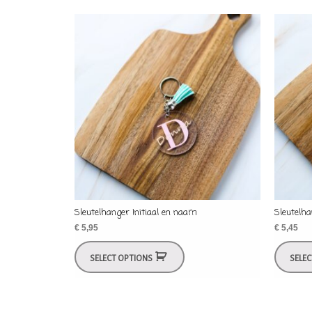
Sleutelhanger Initiaal en naam
Sleutelh
€
5,95
€
5,45
SELECT OPTIONS
SELE