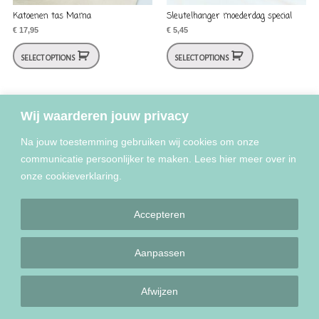
Katoenen tas Mama
Sleutelhanger moederdag special
€
17,95
€
5,45
SELECT OPTIONS
SELECT OPTIONS
Wij waarderen jouw privacy
Na jouw toestemming gebruiken wij cookies om onze
communicatie persoonlijker te maken. Lees hier meer over in
onze cookieverklaring.
Copyright © 2022 - 2025 Liefs Plien
Accepteren
Aanpassen
Afwijzen