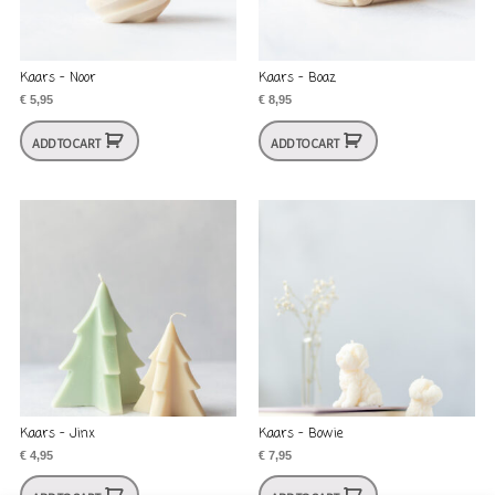
Kaars – Noor
Kaars – Boaz
€
5,95
€
8,95
ADD TO CART
ADD TO CART
Kaars – Jinx
Kaars – Bowie
€
4,95
€
7,95