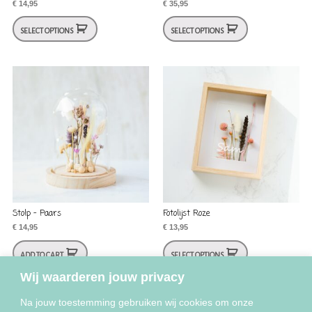
€
14,95
€
35,95
SELECT OPTIONS
SELECT OPTIONS
Stolp – Paars
Fotolijst Roze
€
14,95
€
13,95
ADD TO CART
SELECT OPTIONS
Wij waarderen jouw privacy
Na jouw toestemming gebruiken wij cookies om onze