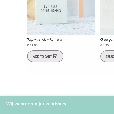
Tegelwijsheid – Rommel
Champagn
€
11,95
€
4,95
ADD TO CART
SELE
Wij waarderen jouw privacy